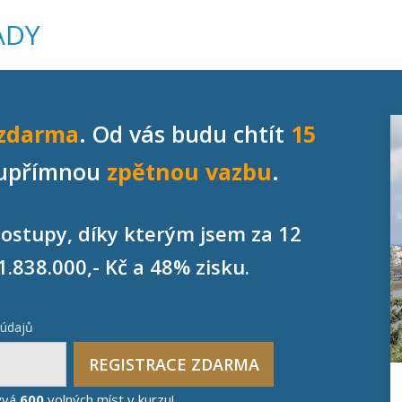
ADY
 zdarma
. Od vás budu chtít
15
upřímnou
zpětnou vazbu
.
stupy, díky kterým jsem za 12
1.838.000,- Kč a 48% zisku.
 údajů
REGISTRACE ZDARMA
ývá
600
volných míst v kurzu!