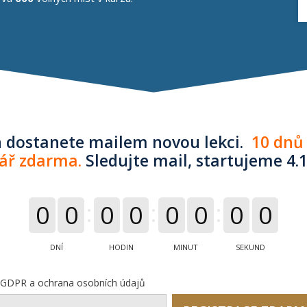
n dostanete mailem novou lekci.
10 dnů 
ář zdarma.
Sledujte mail, startujeme 4.
0
0
0
0
0
0
0
0
DNÍ
HODIN
MINUT
SEKUND
GDPR a ochrana osobních údajů