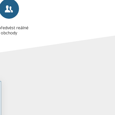
předvést reálné
obchody