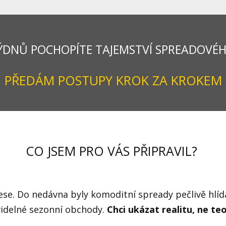
ÝDNŮ POCHOPÍTE TAJEMSTVÍ SPREADOVÉ
PŘEDÁM POSTUPY KROK ZA KROKEM
CO JSEM PRO VÁS PŘIPRAVIL?
ese. Do nedávna byly komoditní spready pečlivě hlí
avidelné sezonní obchody.
Chci ukázat realitu, ne te