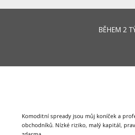
BĚHEM 2 T
Komoditní spready jsou můj koníček a prof
obchodníků. Nízké riziko, malý kapitál, pr
zdarma.