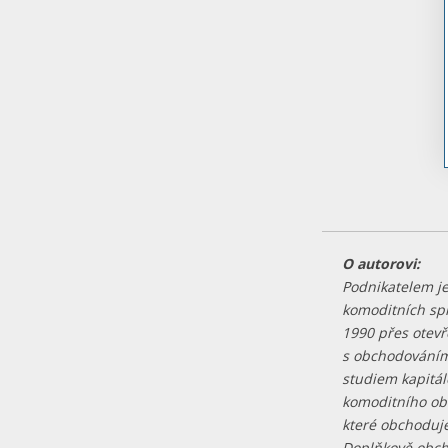
O autorovi:
Podnikatelem je
komoditních spr
1990 přes otevř
s obchodováním
studiem kapitál
komoditního obc
které obchoduj
Doplňkově obch