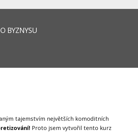
HO BYZNYSU
daným tajemstvím největších komoditních
oretizování!
Proto jsem vytvořil tento kurz