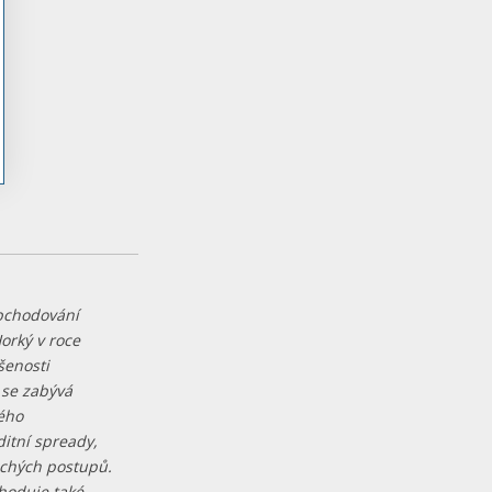
obchodování
orký v roce
šenosti
 se zabývá
ého
itní spready,
uchých postupů.
hoduje také