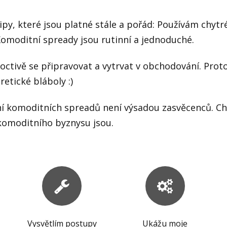
py, které jsou platné stále a pořád: Používám chytré
Komoditní spready jsou rutinní a jednoduché.
poctivě se připravovat a vytrvat v obchodování. Prot
retické bláboly :)
 komoditních spreadů není výsadou zasvěcenců. Chci
komoditního byznysu jsou.
Vysvětlím postupy
Ukážu moje