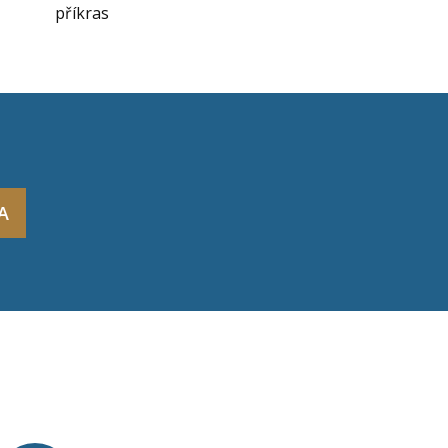
příkras
A