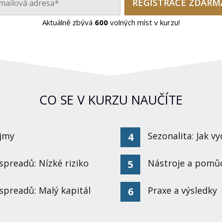
REGISTRACE ZDARM
Aktuálně zbývá
600
volných míst v kurzu!
CO SE V KURZU NAUČÍTE
jmy
Sezonalita: Jak 
4
preadů: Nízké riziko
Nástroje a pomůc
5
spreadů: Malý kapitál
Praxe a výsledky
6