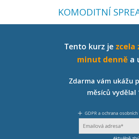
KOMODITNÍ SPRE
Tento kurz je
zcela
minut
denně
a 
Zdarma vám ukážu po
měsíců vydělal 
GDPR a ochrana osobních
Aktuálně zb