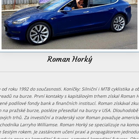
Roman Horký
 od roku 1992 do současnosti. Koníčky: Silniční i MTB cyklistika a 
eadů na burze. První kontakty s kapitálovým trhem získal Roman H
ené podílové fondy bank a finančních institucí. Roman získával zku
 na pražské burze, posléze přesedlal na burzy v USA. Dlouhodobě
ových trhů. Za investiční a traderský vzor Roman považuje americk
hodníka Larryho Williamse. Roman Horký se specializuje na komod
e šestým rokem. Je zastáncem učení praxí a propagátorem jednod
oduje opce na komoditní futures, samotné komoditní futures. Obc